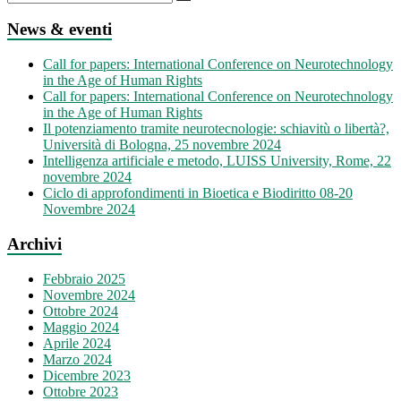
News & eventi
Call for papers: International Conference on Neurotechnology
in the Age of Human Rights
Call for papers: International Conference on Neurotechnology
in the Age of Human Rights
Il potenziamento tramite neurotecnologie: schiavitù o libertà?,
Università di Bologna, 25 novembre 2024
Intelligenza artificiale e metodo, LUISS University, Rome, 22
novembre 2024
Ciclo di approfondimenti in Bioetica e Biodiritto 08-20
Novembre 2024
Archivi
Febbraio 2025
Novembre 2024
Ottobre 2024
Maggio 2024
Aprile 2024
Marzo 2024
Dicembre 2023
Ottobre 2023