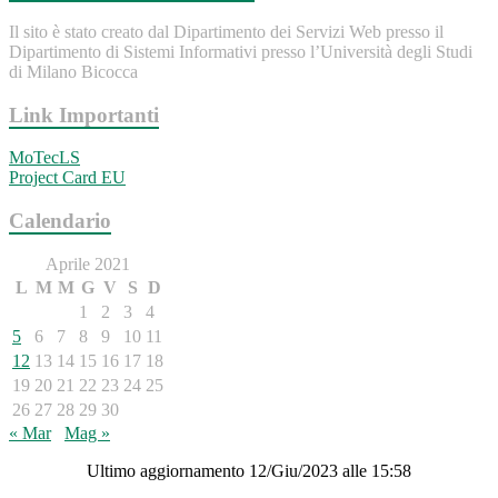
Il sito è stato creato dal Dipartimento dei Servizi Web presso il
Dipartimento di Sistemi Informativi presso l’Università degli Studi
di Milano Bicocca
Link Importanti
MoTecLS
Project Card EU
Calendario
Aprile 2021
L
M
M
G
V
S
D
1
2
3
4
5
6
7
8
9
10
11
12
13
14
15
16
17
18
19
20
21
22
23
24
25
26
27
28
29
30
« Mar
Mag »
Ultimo aggiornamento 12/Giu/2023 alle 15:58