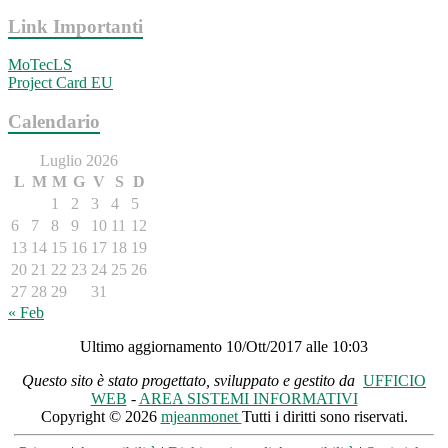
Link Importanti
MoTecLS
Project Card EU
Calendario
Luglio 2026
L
M
M
G
V
S
D
1
2
3
4
5
6
7
8
9
10
11
12
13
14
15
16
17
18
19
20
21
22
23
24
25
26
27
28
29
30
31
« Feb
Ultimo aggiornamento 10/Ott/2017 alle 10:03
Questo sito è stato progettato, sviluppato e gestito da
UFFICIO
WEB
-
AREA SISTEMI INFORMATIVI
Copyright © 2026
mjeanmonet
Tutti i diritti sono riservati.