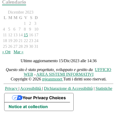
Calendario
Dicembre 2023
L
M
M
G
V
S
D
1
2
3
4
5
6
7
8
9
10
11
12
13
14
15
16
17
18
19
20
21
22
23
24
25
26
27
28
29
30
31
« Ott
Mar »
Ultimo aggiornamento 15/Dic/2023 alle 14:36
Questo sito è stato progettato, sviluppato e gestito da
UFFICIO
WEB
-
AREA SISTEMI INFORMATIVI
Copyright © 2026
mjeanmonet
Tutti i diritti sono riservati.
Privacy
|
Accessibilità
|
Dichiarazione di Accessibilità
|
Statistiche
Your Privacy Choices
Notice at collection