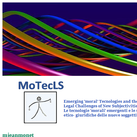
mjeanmonet