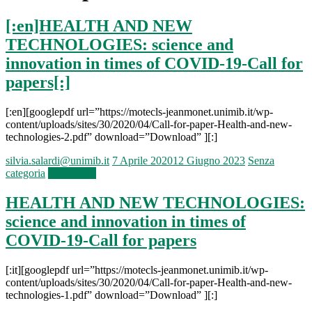
[:en]HEALTH AND NEW
TECHNOLOGIES: science and
innovation in times of COVID-19-Call for
papers[:]
[:en][googlepdf url=”https://motecls-jeanmonet.unimib.it/wp-
content/uploads/sites/30/2020/04/Call-for-paper-Health-and-new-
technologies-2.pdf” download=”Download” ][:]
silvia.salardi@unimib.it
7 Aprile 2020
12 Giugno 2023
Senza
categoria
Leggi tutto
HEALTH AND NEW TECHNOLOGIES:
science and innovation in times of
COVID-19-Call for papers
[:it][googlepdf url=”https://motecls-jeanmonet.unimib.it/wp-
content/uploads/sites/30/2020/04/Call-for-paper-Health-and-new-
technologies-1.pdf” download=”Download” ][:]