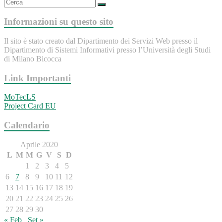
Informazioni su questo sito
Il sito è stato creato dal Dipartimento dei Servizi Web presso il
Dipartimento di Sistemi Informativi presso l’Università degli Studi
di Milano Bicocca
Link Importanti
MoTecLS
Project Card EU
Calendario
Aprile 2020
L
M
M
G
V
S
D
1
2
3
4
5
6
7
8
9
10
11
12
13
14
15
16
17
18
19
20
21
22
23
24
25
26
27
28
29
30
« Feb
Set »