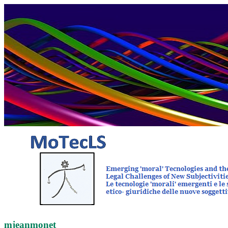
mjeanmonet