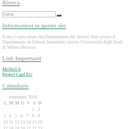
Ricerca
Informazioni su questo sito
Il sito è stato creato dal Dipartimento dei Servizi Web presso il
Dipartimento di Sistemi Informativi presso l’Università degli Studi
di Milano Bicocca
Link Importanti
MoTecLS
Project Card EU
Calendario
Settembre 2018
L
M
M
G
V
S
D
1
2
3
4
5
6
7
8
9
10
11
12
13
14
15
16
17
18
19
20
21
22
23