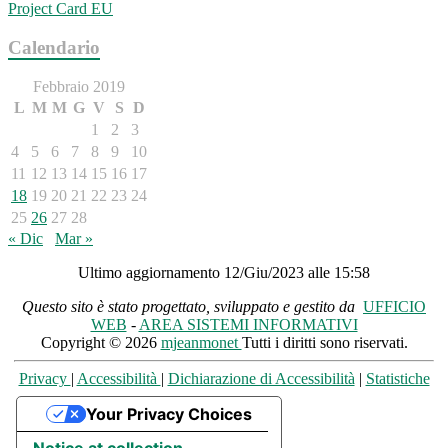
Project Card EU
Calendario
Febbraio 2019
L
M
M
G
V
S
D
1
2
3
4
5
6
7
8
9
10
11
12
13
14
15
16
17
18
19
20
21
22
23
24
25
26
27
28
« Dic
Mar »
Ultimo aggiornamento 12/Giu/2023 alle 15:58
Questo sito è stato progettato, sviluppato e gestito da
UFFICIO
WEB
-
AREA SISTEMI INFORMATIVI
Copyright © 2026
mjeanmonet
Tutti i diritti sono riservati.
Privacy
|
Accessibilità
|
Dichiarazione di Accessibilità
|
Statistiche
Your Privacy Choices
Notice at collection