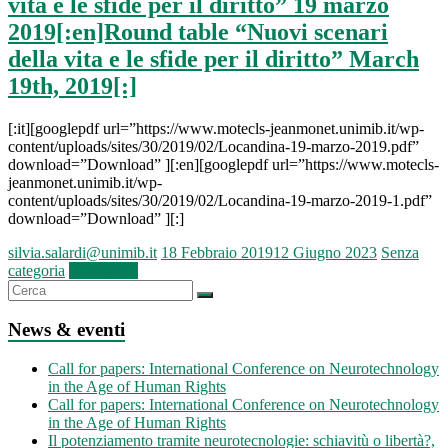
vita e le sfide per il diritto” 19 marzo
2019[:en]Round table “Nuovi scenari
della vita e le sfide per il diritto” March
19th, 2019[:]
[:it][googlepdf url=”https://www.motecls-jeanmonet.unimib.it/wp-
content/uploads/sites/30/2019/02/Locandina-19-marzo-2019.pdf”
download=”Download” ][:en][googlepdf url=”https://www.motecls-
jeanmonet.unimib.it/wp-
content/uploads/sites/30/2019/02/Locandina-19-marzo-2019-1.pdf”
download=”Download” ][:]
silvia.salardi@unimib.it
18 Febbraio 2019
12 Giugno 2023
Senza
categoria
Leggi tutto
News & eventi
Call for papers: International Conference on Neurotechnology
in the Age of Human Rights
Call for papers: International Conference on Neurotechnology
in the Age of Human Rights
Il potenziamento tramite neurotecnologie: schiavitù o libertà?,