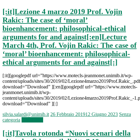
[:it]Lezione 4 marzo 2019 Prof. Vojin
Rakic: The case of ‘moral’
bioenhancement: philosophical-ethical
arguments for and against[:en]Lecture
March 4th, Prof. Vojin Rakic: The case of
‘moral’ bioenhancement: philosophical-
ethical arguments for and against[:]
[:it][googlepdf url=”https://www.motecls-jeanmonet.unimib.it/wp-
content/uploads/sites/30/2019/02/Lezione4marzo2019Prof.Rakic_.pd
download=”Download” ][:en][googlepdf url=”https://www.motecls-
jeanmonet.unimib.it/wp-
content/uploads/sites/30/2019/02/Lezione4marzo2019Prof.Rakic_-1.
download=”Download” ][:]
silvia.salardi@unimib.it
26 Febbraio 2019
12 Giugno 2023
Senza
categoria
Leggi tutto
[:it]Tavola rotonda “Nuovi scenari della