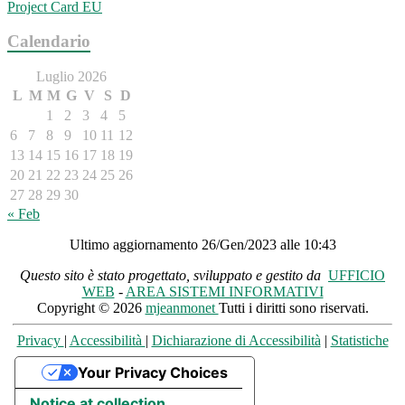
Project Card EU
Calendario
Luglio 2026
L
M
M
G
V
S
D
1
2
3
4
5
6
7
8
9
10
11
12
13
14
15
16
17
18
19
20
21
22
23
24
25
26
27
28
29
30
31
« Feb
Ultimo aggiornamento 26/Gen/2023 alle 10:43
Questo sito è stato progettato, sviluppato e gestito da
UFFICIO
WEB
-
AREA SISTEMI INFORMATIVI
Copyright © 2026
mjeanmonet
Tutti i diritti sono riservati.
Privacy
|
Accessibilità
|
Dichiarazione di Accessibilità
|
Statistiche
Your Privacy Choices
Notice at collection