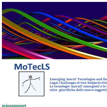
mjeanmonet