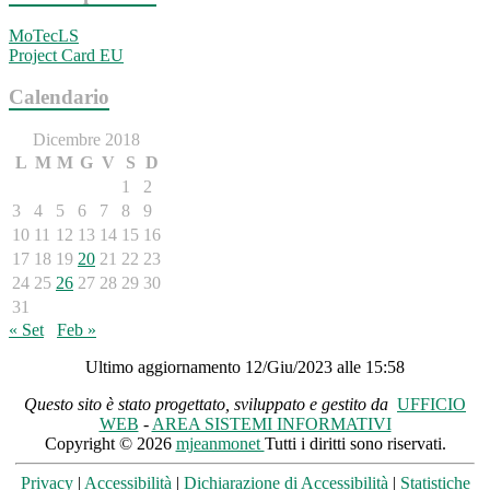
MoTecLS
Project Card EU
Calendario
Dicembre 2018
L
M
M
G
V
S
D
1
2
3
4
5
6
7
8
9
10
11
12
13
14
15
16
17
18
19
20
21
22
23
24
25
26
27
28
29
30
31
« Set
Feb »
Ultimo aggiornamento 12/Giu/2023 alle 15:58
Questo sito è stato progettato, sviluppato e gestito da
UFFICIO
WEB
-
AREA SISTEMI INFORMATIVI
Copyright © 2026
mjeanmonet
Tutti i diritti sono riservati.
Privacy
|
Accessibilità
|
Dichiarazione di Accessibilità
|
Statistiche