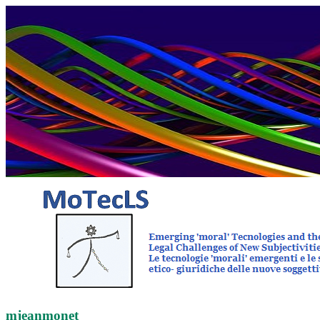
mjeanmonet