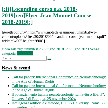
[:it]Locandina corso a.a. 2018-
2019[:en]Flyer Jean Monnet Course
2018-2019[:]
[googlepdf url=”https://www.motecls-jeanmonet.unimib.it/wp-
content/uploads/sites/30/2018/06/locandina_corso_jean-monnet.pdf”
width=”400″ height=”600″]
silvia.salardi@unimib.it
25 Giugno 2018
12 Giugno 2023
Senza
categoria
Leggi tutto
News & eventi
Call for papers: International Conference on Neurotechnology
in the Age of Human Rights
Call for papers: International Conference on Neurotechnology
in the Age of Human Rights
Il potenziamento tramite neurotecnologie: schiavitù o libertà?,
Università di Bologna, 25 novembre 2024
Intelligenza artificiale e metodo, LUISS University, Rome, 22
novembre 2024