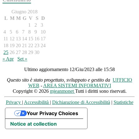
Giugno 2018
L
M
M
G
V
S
D
1
2
3
4
5
6
7
8
9
10
11
12
13
14
15
16
17
18
19
20
21
22
23
24
25
26
27
28
29
30
« Apr
Set »
Ultimo aggiornamento 12/Giu/2023 alle 15:58
Questo sito è stato progettato, sviluppato e gestito da
UFFICIO
WEB
-
AREA SISTEMI INFORMATIVI
Copyright © 2026
mjeanmonet
Tutti i diritti sono riservati.
Privacy
|
Accessibilità
|
Dichiarazione di Accessibilità
|
Statistiche
Your Privacy Choices
Notice at collection