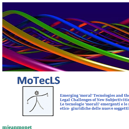
mjeanmonet